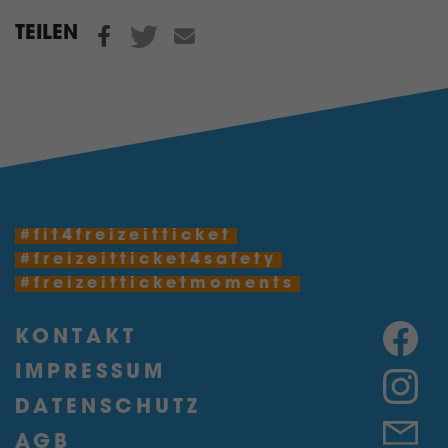
TEILEN
#fit4freizeitticket
#freizeitticket4safety
#freizeitticketmoments
KONTAKT
IMPRESSUM
DATENSCHUTZ
AGB