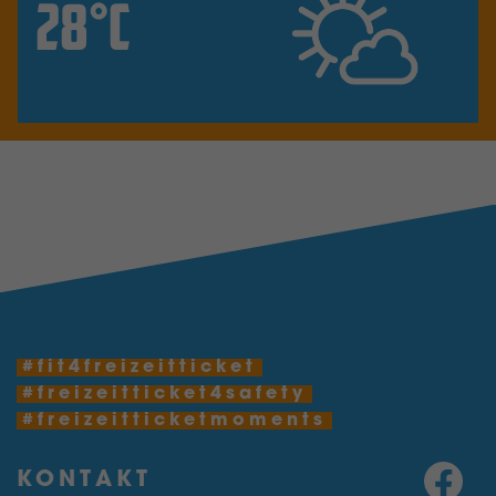
28°C
#fit4freizeitticket
#freizeitticket4safety
#freizeitticketmoments
KONTAKT